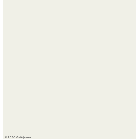
Ботва пожелтела, сосед уже достал вилы, и рука сама
тянется копать картошку.
В Дубае существует район, который кажется ошибкой
самой реальности.
© 2026 Лайфхаки