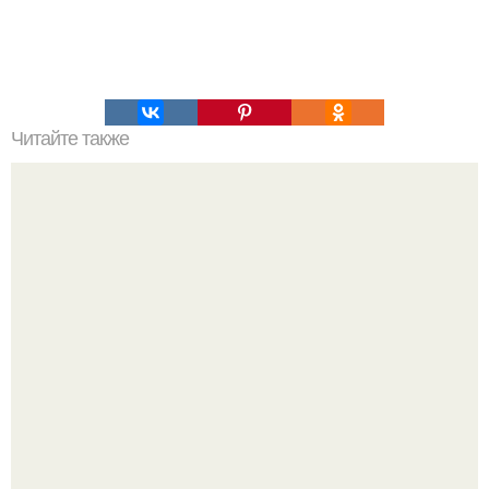
Читайте также
Корица и мед в помощь здоровью - 15 рецептов при
различных заболеваниях и проблемах.