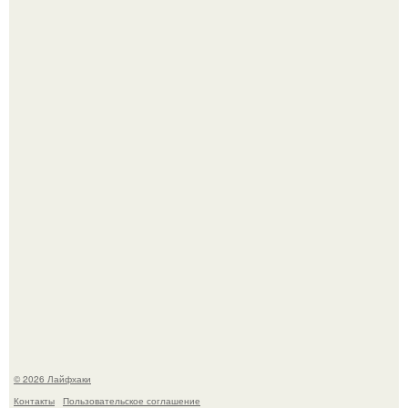
Автоваз крупнейшее обновление Lada Niva Legend за
всю историю представил.
В Дубае существует район, который кажется ошибкой
самой реальности.
© 2026 Лайфхаки
Контакты
Пользовательское соглашение