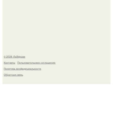
Сняли лук или ранний картофель и бросили голую грядку
до весны?
© 2026 Лайфхаки
Контакты
Пользовательское соглашение
Политика конфидециальности
Обратная связь