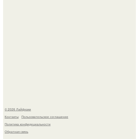
Из мягких груш красивого варенья дольками не
получится.
Домашние питомцы способны продлить жизнь своих
хозяев на 6-10 лет.
© 2026 Лайфхаки
Контакты
Пользовательское соглашение
Политика конфидециальности
Обратная связь