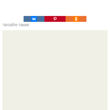
Читайте также
100 причин почему я с тобой дружу. Подарки. 100
причин, почему ты моя лучшая подруга.