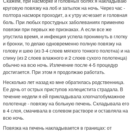
Скажем, при насморке и головных болях я накладываю
круговую повязку на лоб и затылок на ночь. Через час -
полтора насморк проходит, а к утру исчезает и головная
боль. При любых простудных заболеваниях применяю
повязки при первых же признаках. А если все же
упустила время, и инфекция успела проникнуть в глотку
и бронхи, то делаю одновременно полную повязку на
голову и шею (из 3-4 слоев мягкого тонкого полотна) и на
спину (из 2 слоев влажного и 2 слоев сухого полотенца)
обычно на всю ночь. Излечение после 4-5 процедур
достигается. При этом я продолжаю работать.
Несколько лет назад ко мне обратилась родственница.
Ее дочь от острых приступов холецистита страдала. В
течение недели я ей прикладывала хлопчатобумажное
полотенце - повязку на больную печень. Складывала его
в 4 слоя, смачивала в солевом растворе и оставляла на
всю ночь.
Повязка на печень накладывается в границах: от