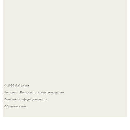
Одно случайное фото эфиопской девушки Элизабет
деста мгновенно разлетелось по всему интернету и
сделало её новой звездой соцсетей.
© 2026 Лайфхаки
Контакты
Пользовательское соглашение
Политика конфидециальности
Обратная связь