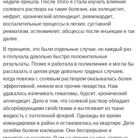
недели пришла. После этого я стала изучать влияние
солевого раствора на такие болезни, как холецистит,
нефрит, хронический аппендицит, ревмокардит,
воспалительные процессы в легких, суставной
ревматизм, остеомиелит, абсцессы после инъекции и так
далее.
В принципе, это были отдельные случаи, но каждый раз
я получала довольно быстро положительные
результаты. Позже я работала в поликлинике и могла бы
рассказать о целом ряде довольно трудных случаев,
когда повязка с солевым раствором оказывалась более
эффективной, нежели все прочие лекарства. Нам
удавалось излечивать гематомы, бурсит, хронический
аппендицит. Дело в том, что солевой раствор обладает
абсорбирующими свойствами и вытягивает из ткани
жидкость с патогенной флорой. Однажды во время
командировки в район я остановилась на квартире. Дети
хозяйки болели коклюшем. Они беспрерывно и
мучительно кашляли. Я им на спинки на ночь солевые