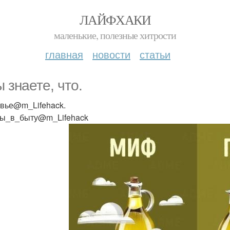
ЛАЙФХАКИ
маленькие, полезные хитрости
главная
новости
статьи
ы знаете, что.
вье@m_Lifehack.
ы_в_быту@m_Lifehack