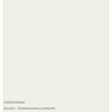
Автоваз крупнейшее обновление Lada Niva Legend за
всю историю представил.
Чем заболела груша и как ее лечить?
© 2026 Лайфхаки
Контакты
Пользовательское соглашение