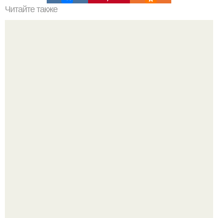
Читайте также
ТОП-8 Список лучших прокси-серверов 2022. Smartproxy
Насколько огромны самые большие объекты в природе
и космосе.