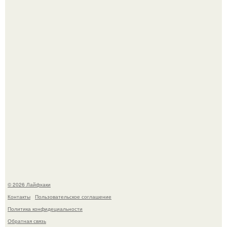
Чем заболела груша и как ее лечить?
В Дубае существует район, который кажется ошибкой
самой реальности.
© 2026 Лайфхаки
Контакты
Пользовательское соглашение
Политика конфидециальности
Обратная связь