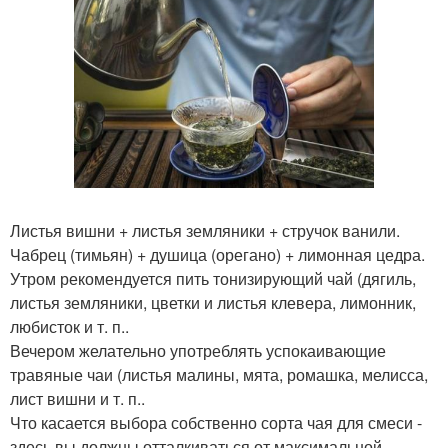
Листья вишни + листья земляники + стручок ванили.
Чабрец (тимьян) + душица (орегано) + лимонная цедра.
Утром рекомендуется пить тонизирующий чай (дягиль,
листья земляники, цветки и листья клевера, лимонник,
любисток и т. п..
Вечером желательно употреблять успокаивающие
травяные чаи (листья малины, мята, ромашка, мелисса,
лист вишни и т. п..
Что касается выбора собственно сорта чая для смеси -
здесь вы должны отталкиваться от максимальной