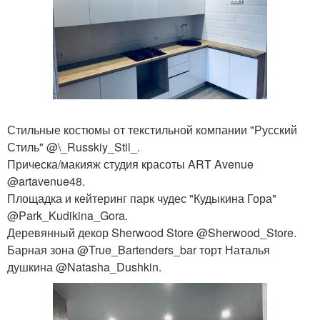
Стильные костюмы от текстильной компании "Русский
Стиль" @\_Russkiy_Stil_.
Прическа/макияж студия красоты ART Avenue
@artavenue48.
Площадка и кейтеринг парк чудес "Кудыкина Гора"
@Park_Kudikina_Gora.
Деревянный декор Sherwood Store @Sherwood_Store.
Барная зона @True_Bartenders_bar торт Наталья
душкина @Natasha_Dushkin.