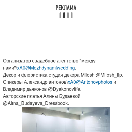
Организатор свадебное агентство "между
нами"\
xA0@Mezhdynamiwedding
.
Декор и флористика студия декора Milosh @Milosh_lip.
Спикеры Александр антонов\
xA0@Antonovphotos
и
Владимир дьяконов @Dyakonovlife.
Авторские платья Алины Будаевой
@Alina_Budayeva_Dressbook.