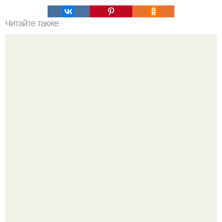
Читайте также
Интересный способ выращивания картофеля, когда
место под посадку ограничено.