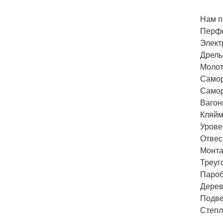
Нам п
Перфо
Элект
Дрель
Молот
Самор
Самор
Вагон
Кляйм
Урове
Отвес
Монта
Треуг
Пароб
Дерев
Подве
Степл