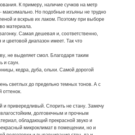
вания. К примеру, наличие сучков на метр
с - максимально. Но подобные изъяны не трудно
пеной и вскрыв их лаком. Поэтому при выборе
тво материала.
вагонку. Самая дешевая и, соответственно,
 и цветовой диапазон имеет. Так что
у, не выделяет смол. Благодаря таким
ь и саун.
ницы, кедра, дуба, ольхи. Самой дорогой
очень светлых до предельно темных тонов. А с
 оттенок.
й и привередливый. Спорить не стану. Замечу
 влагостойким, долговечным и прочным
атериал, обладающий прекрасной звуко и
прекрасный микроклимат в помещении, но и
ой подготовки и выравнивания стен, да и