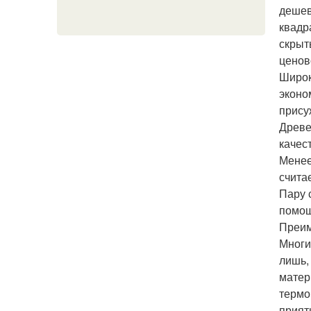
дешев
квадр
скрыт
ценов
Широк
эконо
прису
Древе
качес
Менее
счита
Пару 
помощ
Преим
Многи
лишь,
матер
термо
прият