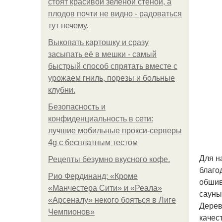
стоят красивой зелёной стеной, а
плодов почти не видно - радоваться
тут нечему.
Выкопать картошку и сразу
засыпать её в мешки - самый
быстрый способ спрятать вместе с
урожаем гниль, порезы и больные
клубни.
Безопасность и
конфиденциальность в сети:
лучшие мобильные прокси-серверы
4g с бесплатным тестом
Для н
Рецепты безумно вкусного кофе.
благо
Рио Фердинанд: «Кроме
обшив
«Манчестера Сити» и «Реала»
сауны
«Арсеналу» некого бояться в Лиге
Дерев
Чемпионов»
качес