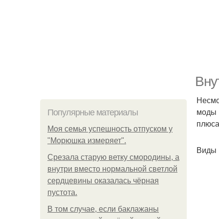
Вну
Несмо
моды 
Популярные материалы
плюса
Моя семья успешность отпуском у
"Морюшка измеряет".
Виды 
Срезала старую ветку смородины, а
внутри вместо нормальной светлой
сердцевины оказалась чёрная
пустота.
В том случае, если баклажаны