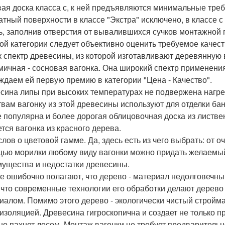
ая доска класса с, к ней предъявляются минимальные требо
атный поверхности в классе "Экстра" исключено, в классе 
ь, заполнив отверстия от вывалившихся сучков монтажной 
ой категории следует объективно оценить требуемое качес
 спектр древесины, из которой изготавливают деревянную 
мичная - сосновая вагонка. Она широкий спектр применения
ждаем ей первую премию в категории "Цена - Качество".
сина липы при высоких температурах не подвержена нагрев
твам вагонку из этой древесины используют для отделки бан
 популярна и более дорогая облицовочная доска из листвен
ется вагонка из красного дерева.
слов о цветовой гамме. Да, здесь есть из чего выбрать: от 
ью морилки любому виду вагонки можно придать желаемый
ущества и недостатки древесины.
е ошибочно полагают, что дерево - материал недолговечны
 что современные технологии его обработки делают дерево
иалом. Помимо этого дерево - экологически чистый стройм
изоляцией. Древесина гигроскопична и создает не только 
но пахнет лесом. Монтаж вагонки не требует предварительн