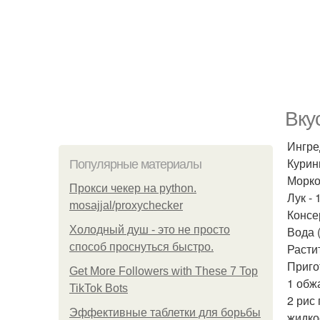
Вку
Ингре
Курин
Популярные материалы
Морков
Прокси чекер на python.
Лук - 
mosajjal/proxychecker
Консе
Холодный душ - это не просто
Вода (
способ проснуться быстро.
Расти
Приго
Get More Followers with These 7 Top
1 обж
TikTok Bots
2 рис
Эффективные таблетки для борьбы
жидко