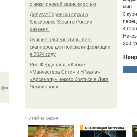
с никотиновой зависимостью
мин.
3 кур
Депутат Горелкин слухи о
перец
блокировке Steam в России
4 гар
развеял.
Накры
Лучшие альтернативы веб-
200 г
скапперов для поиска информации
в 2024 году
Понр
Рио Фердинанд: «Кроме
«Манчестера Сити» и «Реала»
«Арсеналу» некого бояться в Лиге
⇦
Чемпионов»
Читайте также