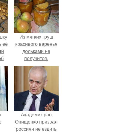
шку
Из мягких груш
ь её
красивого варенья
ый
дольками не
об
получится.
е с
ь,
ные
а
Академик ран
е
Онищенко призвал
россиян не ездить