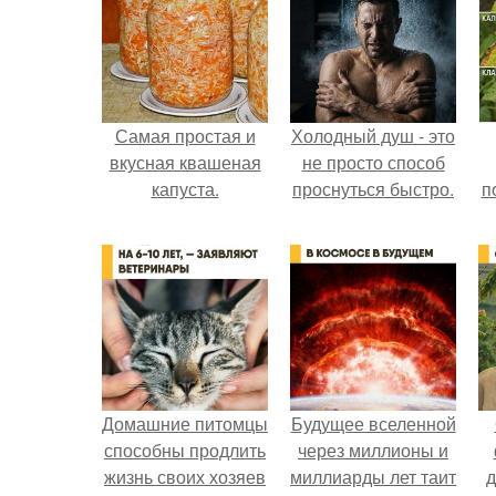
Самая простая и
Холодный душ - это
вкусная квашеная
не просто способ
капуста.
проснуться быстро.
п
Домашние питомцы
Будущее вселенной
способны продлить
через миллионы и
жизнь своих хозяев
миллиарды лет таит
д