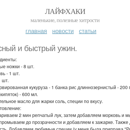
ЛАЙФХАКИ
маленькие, полезные хитрости
главная
новости
статьи
сный и быстрый ужин.
диенты:
ые ножки - 8 шт.
ь - 1 шт.
1 шт.
рвированная кукуруза - 1 банка рис длиннозернистый - 200 г
кипяток) - 600 мл.
тельное масло для жарки соль, специи по вкусу.
товление:
ариваем 2 мин репчатый лук, затем добавляем морковь и 
 промываем до прозрачности и добавляем к зажарке. Также 
сть. Добавляем любимые специи (у меня была приправа "Р