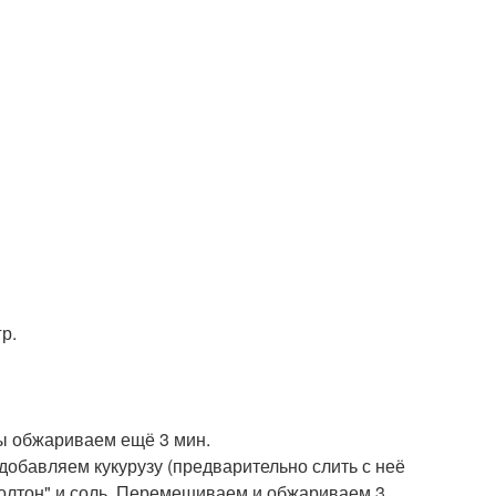
р.
мы обжариваем ещё 3 мин.
добавляем кукурузу (предварительно слить с неё
олтон" и соль. Перемешиваем и обжариваем 3