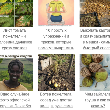
Лист томата
10 простых
Выкопать карто
пожелтел - и
упражнений и
и сразу засыпат
оловина дачников
трюков, которые
в мешки - сам
сразу хватает
помогут выпрямить
быстрый спос
удобрение.
спину и сохранить
спрятать вмест
результат.
урожаем гнил
порезы и боль
клубни.
Одно случайное
Ботва пожелтела,
Чем заболел
фото эфиопской
сосед уже достал
груша и как е
евушки Элизабет
вилы, и рука сама
лечить?