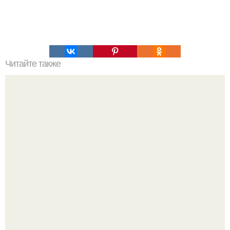
Читайте также
Интересный способ выращивания картофеля, когда
место под посадку ограничено.