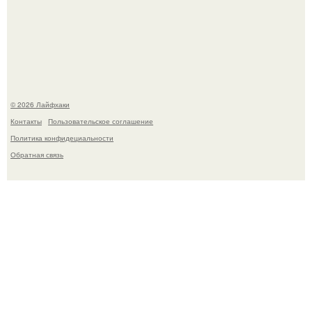
Сняли лук или ранний картофель и бросили голую грядку
до весны?
© 2026 Лайфхаки
Контакты
Пользовательское соглашение
Политика конфидециальности
Обратная связь