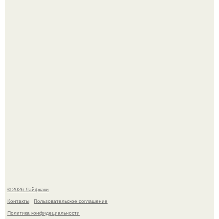
Из мягких груш красивого варенья дольками не
получится.
Домашние питомцы способны продлить жизнь своих
хозяев на 6-10 лет.
© 2026 Лайфхаки
Контакты
Пользовательское соглашение
Политика конфидециальности