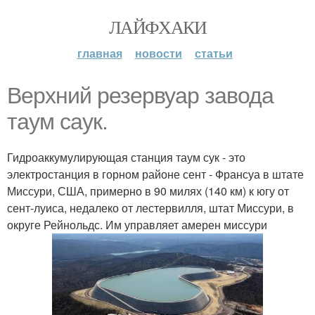
ЛАЙФХАКИ
главная
новости
статьи
Верхний резервуар завода
таум саук.
Гидроаккумулирующая станция таум сук - это
электростанция в горном районе сент - Франсуа в штате
Миссури, США, примерно в 90 милях (140 км) к югу от
сент-луиса, недалеко от лестервилля, штат Миссури, в
округе Рейнольдс. Им управляет амерен миссури