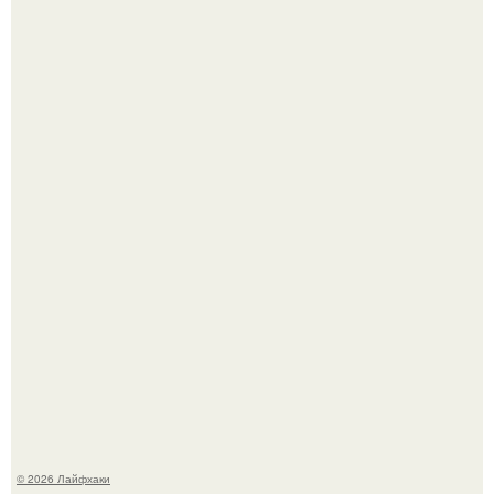
Автоваз крупнейшее обновление Lada Niva Legend за
всю историю представил.
В Дубае существует район, который кажется ошибкой
самой реальности.
© 2026 Лайфхаки