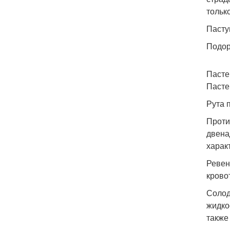
только
Пасту
Подор
Пасте
Пасте
Рута 
Проти
двена
харак
Ревен
крово
Солод
жидко
также