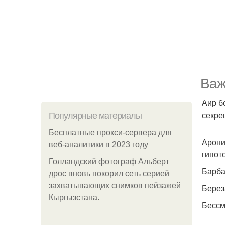
Важ
Аир б
секре
Популярные материалы
Бесплатные прокси-сервера для
Арони
веб-аналитики в 2023 году
гипот
Голландский фотограф Альберт
Барба
дрос вновь покорил сеть серией
захватывающих снимков пейзажей
Берез
Кыргызстана.
Бессм