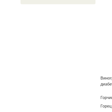
Виног
диабе
Горчи
Горец