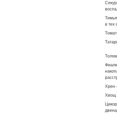
Секур
воспа
Тимья
в тех
Томат
Татар
Толок
Фиалк
накоп
расст
Хрен 
Хвощ 
Цикор
двена