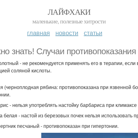
ЛАЙФХАКИ
маленькие, полезные хитрости
главная
новости
статьи
но знать! Случаи противопоказания 
олотный - не рекомендуется применять его в терапии, если
цией соляной кислоты.
я (черноплодная рябина: противопоказана при язвенной бо
онии.
рис - нельзя употреблять настойку барбариса при климаксе
а белая - настой из березовых почек нельзя использовать п
ертник песчаный - противопоказан при гипертонии.