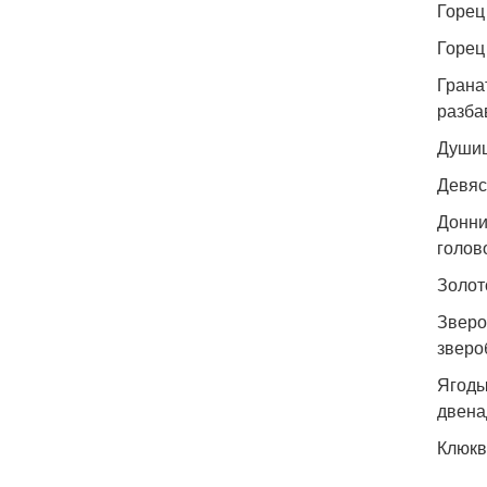
Горец
Горец
Грана
разба
Душиц
Девяс
Донни
голов
Золот
Зверо
зверо
Ягоды
двена
Клюкв