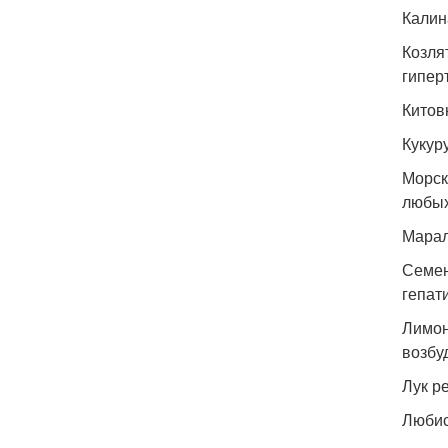
Калин
Козля
гипер
Китов
Кукур
Морск
любых
Марал
Семен
гепат
Лимон
возбу
Лук р
Любис