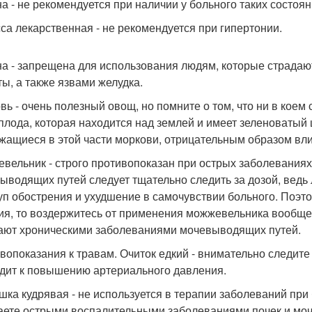
а - не рекомендуется при наличии у больного таких состоян
са лекарственная - не рекомендуется при гипертонии.
а - запрещена для использования людям, которые страдаю
ты, а также язвами желудка.
вь - очень полезный овощ, но помните о том, что ни в коем 
плода, которая находится над землей и имеет зеленоватый ц
жащиеся в этой части моркови, отрицательным образом вли
вельник - строго противопоказан при острых заболеваниях
ыводящих путей следует тщательно следить за дозой, вед
уп обострения и ухудшение в самочувствии больного. Поэто
ия, то воздержитесь от применения можжевельника вообще (
ают хроническими заболеваниями мочевыводящих путей.
вопоказания к травам. Очиток едкий - внимательно следите
дит к повышению артериального давления.
шка кудрявая - не используется в терапии заболеваний при 
аете острыми воспалительными заболеваниями почек и моче