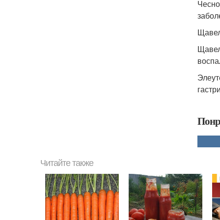
Чесно
забол
Щавел
Щавел
воспа
Элеут
гастр
Понр
Читайте также