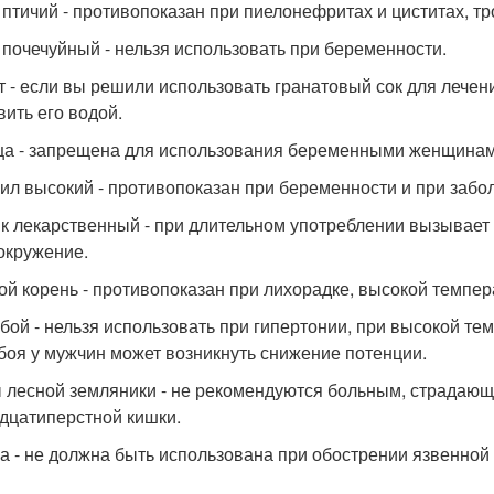
 птичий - противопоказан при пиелонефритах и циститах, т
 почечуйный - нельзя использовать при беременности.
т - если вы решили использовать гранатовый сок для лече
вить его водой.
а - запрещена для использования беременными женщинам
ил высокий - противопоказан при беременности и при забо
к лекарственный - при длительном употреблении вызывает 
окружение.
ой корень - противопоказан при лихорадке, высокой темпер
бой - нельзя использовать при гипертонии, при высокой т
боя у мужчин может возникнуть снижение потенции.
 лесной земляники - не рекомендуются больным, страдающ
дцатиперстной кишки.
а - не должна быть использована при обострении язвенной