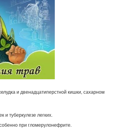
желудка и двенадцатиперстной кишки, сахарном
к и туберкулезе легких.
 особенно при гломерулонефрите.