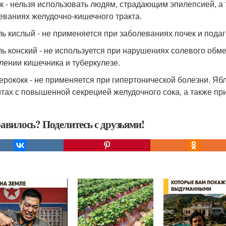
к - нельзя использовать людям, страдающим эпилепсией, а 
еваниях желудочно-кишечного тракта.
ь кислый - не применяется при заболеваниях почек и подаг
ь конский - не используется при нарушениях солевого обмен
лении кишечника и туберкулезе.
ерококк - не применяется при гипертонической болезни. Ябл
итах с повышенной секрецией желудочного сока, а также пр
авилось? Поделитесь с друзьями!