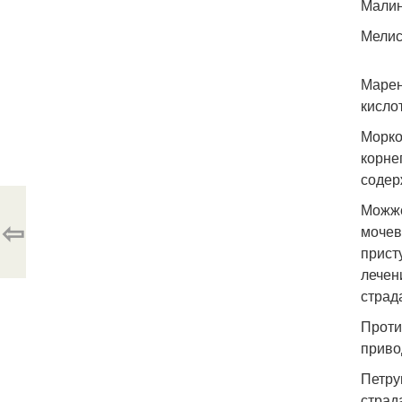
Малин
Мелис
Марен
кисло
Морко
корне
содер
Можже
⇦
мочев
прист
лечен
страд
Проти
приво
Петру
страд