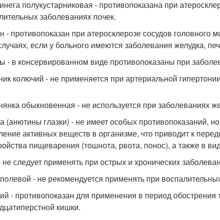
инега полукустарниковая - противопоказана при атеросклер
лительных заболеваниях почек.
н - противопоказан при атеросклерозе сосудов головного мо
 случаях, если у больного имеются заболевания желудка, печ
ы - в консервированном виде противопоказаны при заболев
ник колючий - не применяется при артериальной гипертонии
нянка обыкновенная - не используется при заболеваниях же
а (анютины глазки) - не имеет особых противопоказаний, 
ление активных веществ в организме, что приводит к перед
ройства пищеварения (тошнота, рвота, понос), а также в ви
- не следует применять при острых и хронических заболева
полевой - не рекомендуется применять при воспалительных
ий - противопоказан для применения в период обострения т
дцатиперстной кишки.