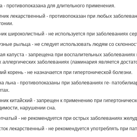
а - противопоказана для длительного применения.
тник лекарственный - противопоказан при любых заболевани
тонии.
ник широколистный - не используется при заболеваниях серд
узные рыльца - не следует использовать людям со склоннос
ая капуста - запрещена при воспалительных заболеваниях п
 аллергических заболеваниях (ламинария является достат
ий корень - не назначается при гипертонической болезни.
а льна - противопоказаны при заболеваниях ге- патобилиа
итах.
ник китайский - запрещен к применению при гипертоничес
димости, нарушении сна.
епчатый - не рекомендуется при острых заболеваниях желудк
ток лекарственный - не рекомендуется употреблять при пат