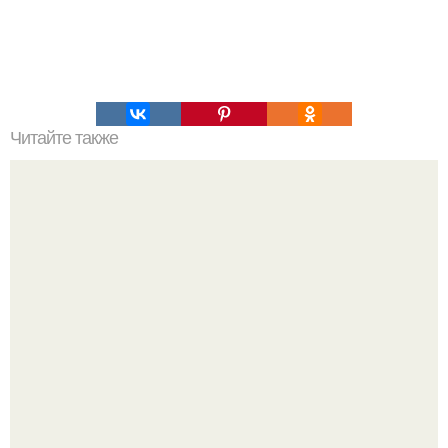
Читайте также
Что делать на ночевке с подругой. Как устроить весёлую
ночёвку с подружками