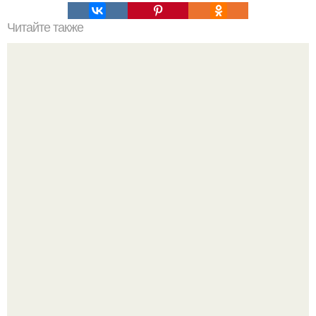
Читайте также
Командная строка интересное. Командная строка cmd,
почувствуй себя хакером.
Депутат Горелкин слухи о блокировке Steam в России