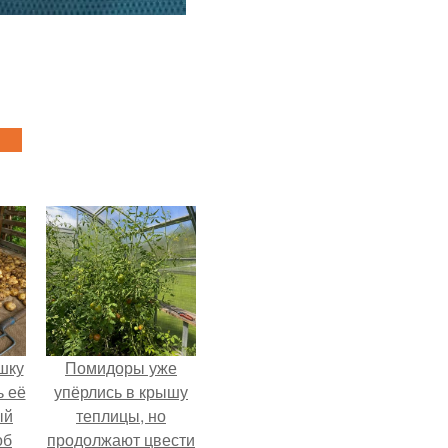
шку
Помидоры уже
ь её
упёрлись в крышу
ый
теплицы, но
об
продолжают цвести