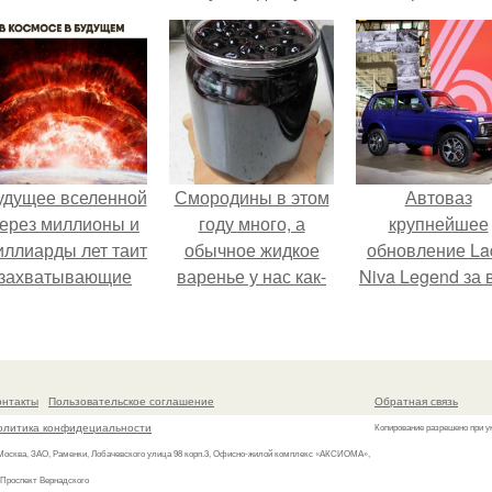
аккаунту
спрятать вмест
урожаем гнил
порезы и боль
клубни.
удущее вселенной
Смородины в этом
Автоваз
ерез миллионы и
году много, а
крупнейшее
иллиарды лет таит
обычное жидкое
обновление La
захватывающие
варенье у нас как-
Niva Legend за 
тайны.
то не очень едят.
историю
представил.
онтакты
Пользовательское соглашение
Обратная связь
олитика конфидециальности
Копирование разрешено при у
 Москва, ЗАО, Раменки, Лобачевского улица 98 корп.3, Офисно-жилой комплекс «АКСИОМА»,
 Проспект Вернадского