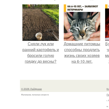
Products on Amazon
почти не видно -
in 2023
радоваться тут
нечему.
Сняли лук или
Домашние питомцы
Б
ранний картофель и
способны продлить
ч
бросили голую
жизнь своих хозяев
м
грядку до весны?
на 6-10 лет.
© 2026 Лайфхаки
К
П
Маленькие, полезные хитрости
г.
м.