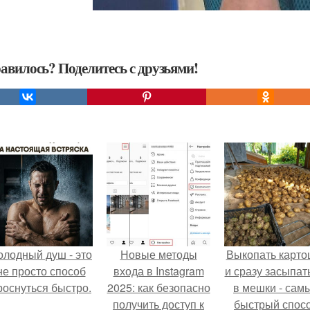
авилось? Поделитесь с друзьями!
олодный душ - это
Новые методы
Выкопать карто
не просто способ
входа в Instagram
и сразу засыпат
роснуться быстро.
2025: как безопасно
в мешки - сам
получить доступ к
быстрый спос