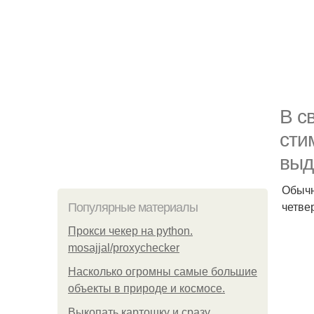
В с
сти
выд
Обычн
четве
Популярные материалы
Прокси чекер на python.
mosajjal/proxychecker
Насколько огромны самые большие
объекты в природе и космосе.
Выкопать картошку и сразу