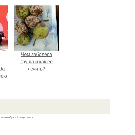
е с
как сумасшедшие?
ь,
ные
Чем заболела
груша и как ее
da
лечить?
всю
казании обратной гиперссылки.