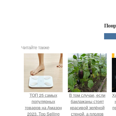
Понр
Читайте также
ТОП 25 самых
В том случае, если
Х
популярных
баклажаны стоят
товаров на Амазон
красивой зелёной
п
2023. Top Selling
стеной, а плодов