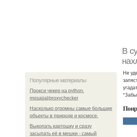
В с
нах
Не уд
запяс
Популярные материалы
угада
Прокси чекер на python.
"Забы
mosajjal/proxychecker
Понр
Насколько огромны самые большие
объекты в природе и космосе.
Выкопать картошку и сразу
засыпать её в мешки - самый