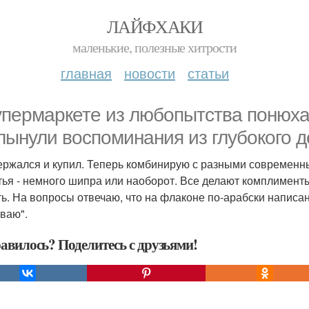
ЛАЙФХАКИ
маленькие, полезные хитрости
главная
новости
статьи
упермаркете из любопытства понюха
лынули воспоминания из глубокого д
ержался и купил. Теперь комбинирую с разными современны
тья - немного шипра или наоборот. Все делают комплименты,
ть. На вопросы отвечаю, что на флаконе по-арабски написан
ваю".
авилось? Поделитесь с друзьями!