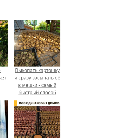
-
Выкопать картошку
ься
и сразу засыпать её
в мешки - самый
быстрый способ
спрятать вместе с
урожаем гниль,
порезы и больные
клубни.