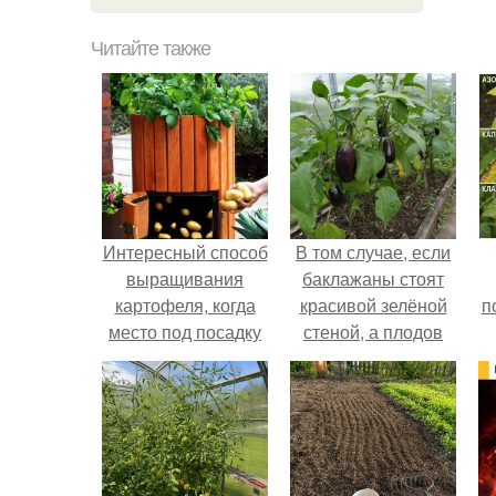
Читайте также
Интересный способ
В том случае, если
выращивания
баклажаны стоят
картофеля, когда
красивой зелёной
п
место под посадку
стеной, а плодов
ограничено.
почти не видно -
радоваться тут
нечему.