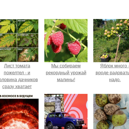
Лист томата
Мы собираем
Яблок много 
пожелтел - и
рекордный урожай
вроде радоват
оловина дачников
малины!
надо.
сразу хватает
удобрение.