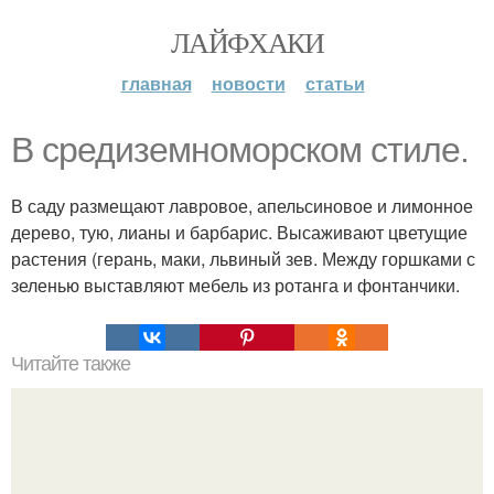
ЛАЙФХАКИ
главная
новости
статьи
В средиземноморском стиле.
В саду размещают лавровое, апельсиновое и лимонное
дерево, тую, лианы и барбарис. Высаживают цветущие
растения (герань, маки, львиный зев. Между горшками с
зеленью выставляют мебель из ротанга и фонтанчики.
Читайте также