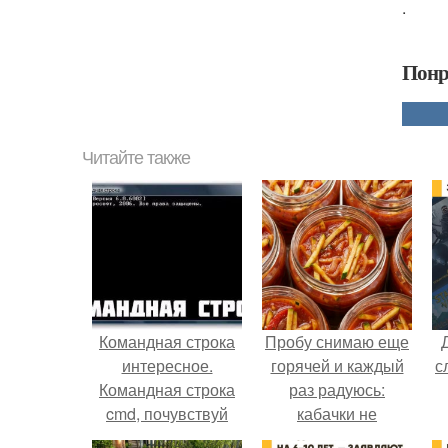
.
Понр
Читайте также
Командная строка
Пробу снимаю еще
интересное.
горячей и каждый
с
Командная строка
раз радуюсь:
cmd, почувствуй
кабачки не
себя хакером.
развариваются, а