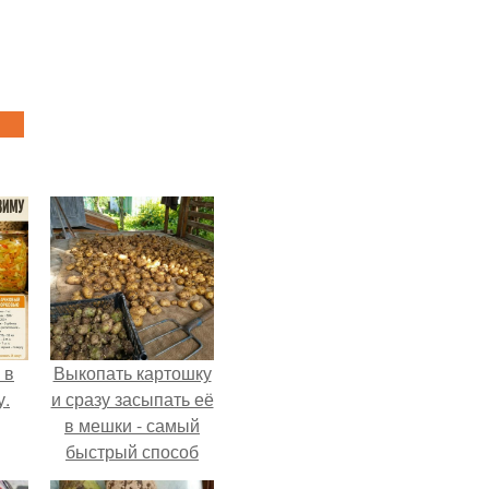
 в
Выкопать картошку
у.
и сразу засыпать её
в мешки - самый
быстрый способ
спрятать вместе с