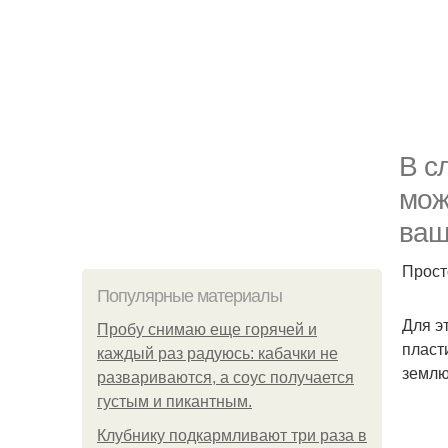
В с
мож
ваш
Прост
Популярные материалы
Для э
Пробу снимаю еще горячей и
пласт
каждый раз радуюсь: кабачки не
землю
развариваются, а соус получается
густым и пикантным.
Клубнику подкaрмливают три раза в