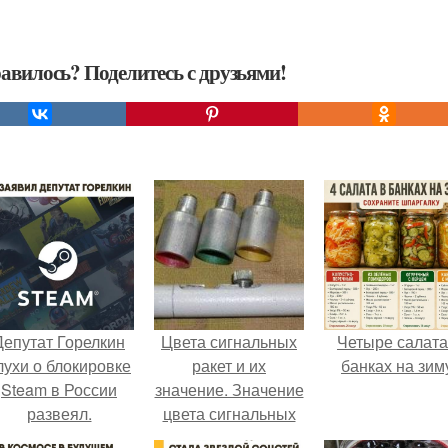
авилось? Поделитесь с друзьями!
Депутат Горелкин
Цвета сигнальных
Четыре салата
лухи о блокировке
ракет и их
банках на зим
Steam в России
значение. Значение
развеял.
цвета сигнальных
патронов и ракет,