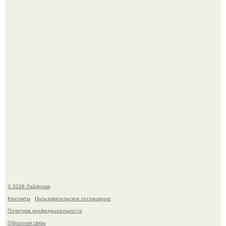
Ботва пожелтела, сосед уже достал вилы, и рука сама
тянется копать картошку.
Автоваз крупнейшее обновление Lada Niva Legend за
всю историю представил.
© 2026 Лайфхаки
Контакты
Пользовательское соглашение
Политика конфидециальности
Обратная связь