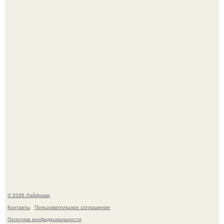
В Дубае существует район, который кажется ошибкой
самой реальности.
Академик ран Онищенко призвал россиян не ездить
отдыхать за границу: "Зачем Ездить в Турцию, Когда у
нас в Стране Есть Практически все".
© 2026 Лайфхаки
Контакты
Пользовательское соглашение
Политика конфидециальности