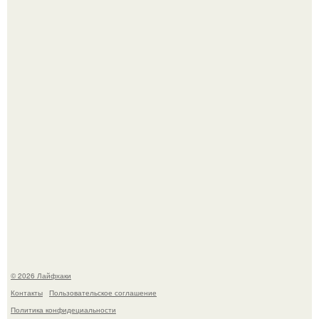
Домашние питомцы способны продлить жизнь своих
хозяев на 6-10 лет.
Будущее вселенной через миллионы и миллиарды лет
таит захватывающие тайны.
© 2026 Лайфхаки
Контакты
Пользовательское соглашение
Политика конфидециальности