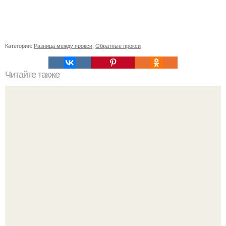
Категории:
Разница между прокси
,
Обратные прокси
Читайте также
Что делать на ночевке с подругой. Как устроить весёлую
ночёвку с подружками