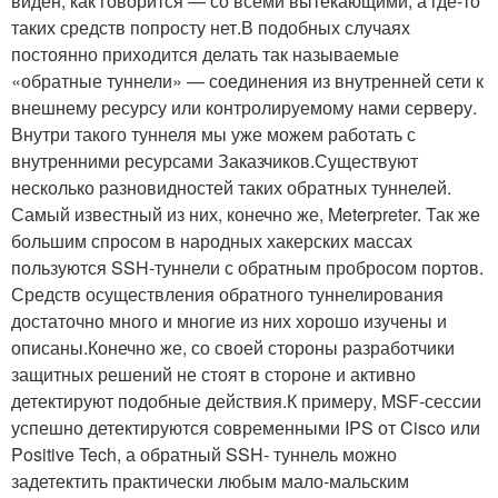
виден, как говорится — со всеми вытекающими, а где-то
таких средств попросту нет.В подобных случаях
постоянно приходится делать так называемые
«обратные туннели» — соединения из внутренней сети к
внешнему ресурсу или контролируемому нами серверу.
Внутри такого туннеля мы уже можем работать с
внутренними ресурсами Заказчиков.Существуют
несколько разновидностей таких обратных туннелей.
Самый известный из них, конечно же, Meterpreter. Так же
большим спросом в народных хакерских массах
пользуются SSH-туннели с обратным пробросом портов.
Средств осуществления обратного туннелирования
достаточно много и многие из них хорошо изучены и
описаны.Конечно же, со своей стороны разработчики
защитных решений не стоят в стороне и активно
детектируют подобные действия.К примеру, MSF-сессии
успешно детектируются современными IPS от Cisco или
Positive Tech, а обратный SSH- туннель можно
задетектить практически любым мало-мальским