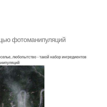
ощью фотоманипуляций
селье, любопытство - такой набор ингредиентов
анипуляций