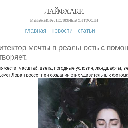
ЛАЙФХАКИ
маленькие, полезные хитрости
главная
новости
статьи
итектор мечты в реальность с пом
творяет.
тяжести, масштаб, цвета, погодные условия, ландшафты, ве
ьзует Лоран россет при создании этих удивительных фотом