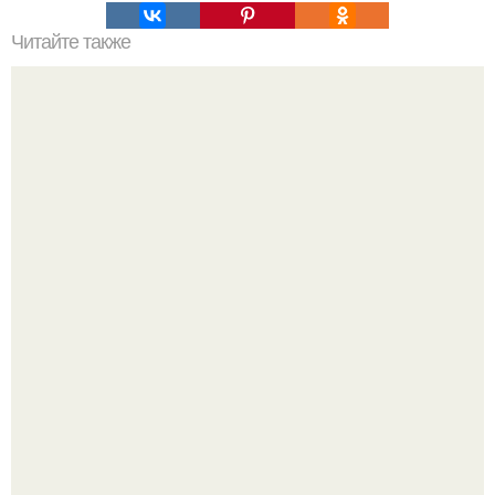
Читайте также
Вместо крестиков для укладки плитки. Укладка кафеля с
использованием системы выравнивания плитки СВП.
Вытаскиваешь морковь, а там не корнеплод, а целая