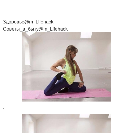
Здоровье@m_Lifehack.
Советы_в_быту@m_Lifehack
.