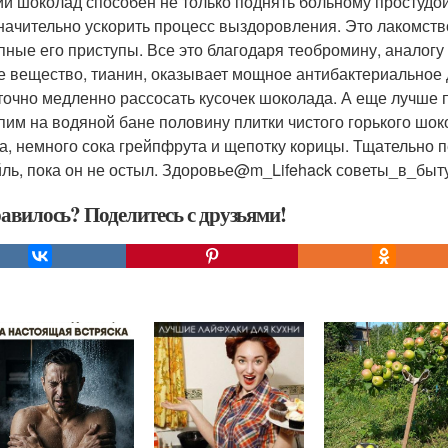
ий шоколад способен не только поднять больному простудой
значительно ускорить процесс выздоровления. Это лакомств
пные его приступы. Все это благодаря теобромину, аналогу
е вещество, тианин, оказывает мощное антибактериальное д
точно медленно рассосать кусочек шоколада. А еще лучше п
пим на водяной бане половину плитки чистого горького шоко
а, немного сока грейпфрута и щепотку корицы. Тщательно
йль, пока он не остыл. Здоровье@m_Lifehack советы_в_быт
авилось? Поделитесь с друзьями!