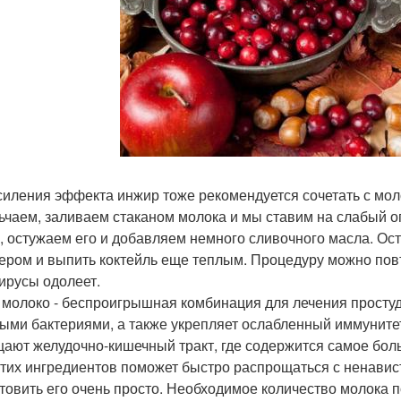
силения эффекта инжир тоже рекомендуется сочетать с мо
ьчаем, заливаем стаканом молока и мы ставим на слабый ог
, остужаем его и добавляем немного сливочного масла. Ос
ером и выпить коктейль еще теплым. Процедуру можно пов
ирусы одолеет.
 молоко - беспроигрышная комбинация для лечения просту
ыми бактериями, а также укрепляет ослабленный иммуните
ают желудочно-кишечный тракт, где содержится самое боль
этих ингредиентов поможет быстро распрощаться с ненавис
товить его очень просто. Необходимое количество молока 