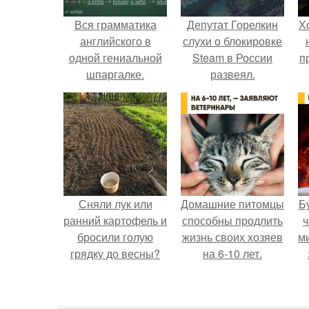
Вся грамматика
Депутат Горелкин
Х
английского в
слухи о блокировке
одной гениальной
Steam в России
п
шпаргалке.
развеял.
Сняли лук или
Домашние питомцы
Б
ранний картофель и
способны продлить
ч
бросили голую
жизнь своих хозяев
м
грядку до весны?
на 6-10 лет.