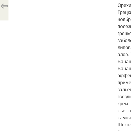
⇦
Орехи
Грецк
ноябр
полез
грецк
забол
липов
алоэ.
Банан
Банан
эффек
приме
залье
гвозд
крем.
съест
самоч
Шокол