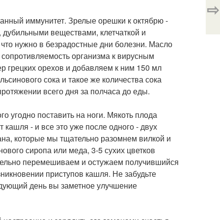
⇨
танный иммунитет. Зрелые орешки к октябрю -
, дубильными веществами, клетчаткой и
, что нужно в безрадостные дни болезни. Масло
т сопротивляемость организма к вирусным
р грецких орехов и добавляем к ним 150 мл
ьсинового сока и такое же количества сока
протяжении всего дня за полчаса до еды.
го угодно поставить на ноги. Мякоть плода
кашля - и все это уже после одного - двух
ана, которые мы тщательно разомнем вилкой и
нового сиропа или меда, 3-5 сухих цветков
щательно перемешиваем и остужаем получившийся
зникновении приступов кашля. Не забудьте
едующий день вы заметное улучшение