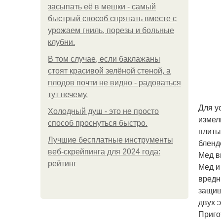
засыпать её в мешки - самый
быстрый способ спрятать вместе с
урожаем гниль, порезы и больные
клубни.
В том случае, если баклажаны
стоят красивой зелёной стеной, а
плодов почти не видно - радоваться
тут нечему.
Для у
Холодный душ - это не просто
измел
способ проснуться быстро.
плиты
Лучшие бесплатные инструменты
бленд
веб-скрейпинга для 2024 года:
Мед в
рейтинг
Мед и
вредн
защищ
двух 
Приго