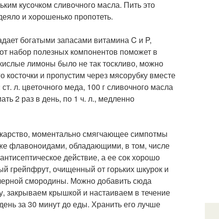
ньким кусочком сливочного масла. Пить это
деяло и хорошенько пропотеть.
дает богатыми запасами витамина C и P,
тот набор полезных компонентов поможет в
 кислые лимоны было не так тоскливо, можно
о косточки и пропустим через мясорубку вместе
ст. л. цветочного меда, 100 г сливочного масла
 2 раз в день, по 1 ч. л., медленно
екарство, моментально смягчающее симпотмы
акже флавоноидами, обладающими, в том, числе
нтисептическое действие, а ее сок хорошо
ый грейпфрут, очищенный от горьких шкурок и
е черной смородины. Можно добавить сюда
, закрываем крышкой и настаиваем в течение
день за 30 минут до еды. Хранить его лучше