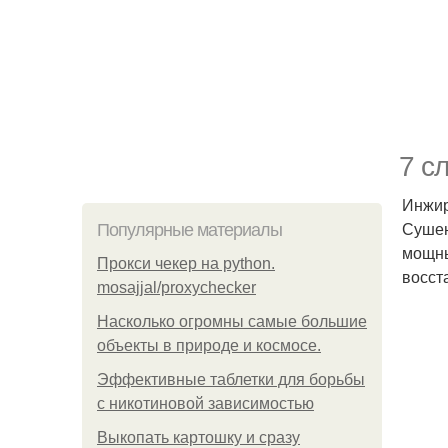
7 с
Инжир
Сушен
Популярные материалы
мощны
Прокси чекер на python.
восст
mosajjal/proxychecker
Насколько огромны самые большие
объекты в природе и космосе.
Эффективные таблетки для борьбы
с никотиновой зависимостью
Выкопать картошку и сразу