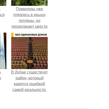
-
Помидоры уже
ься
упёрлись в крышу
теплицы, но
продолжают цвести
как сумасшедшие?
а
В Дубае существует
е
район, который
кажется ошибкой
самой реальности.