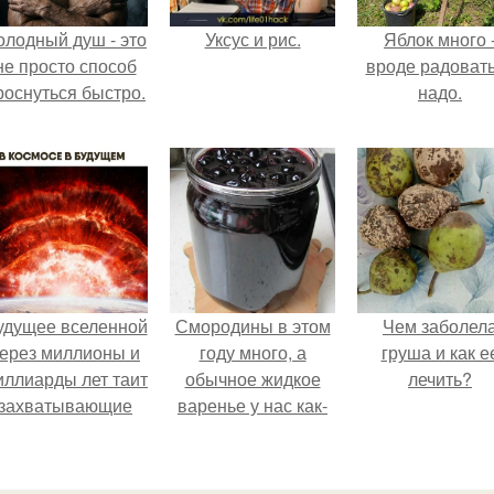
олодный душ - это
Уксус и рис.
Яблок много 
не просто способ
вроде радоват
роснуться быстро.
надо.
удущее вселенной
Смородины в этом
Чем заболел
ерез миллионы и
году много, а
груша и как е
иллиарды лет таит
обычное жидкое
лечить?
захватывающие
варенье у нас как-
тайны.
то не очень едят.