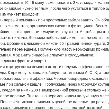
н, охлаждаем 10-15 минут, смешиваем с 2 ч. л. меда и мале
ое снадобье нужно теплым, после чего укутаться в теплое о
 иммунитет взбодрит.
 - первый помощник при простудных заболеваниях. Он обла
ных элементов, органических кислот и фитонцидов. Весь э
айшие сроки привести иммунитет в чувство. А чтобы грызть
астить пилюлю. Возьмем небольшой лимон, извлечем из нег
рой. Добавим к лимонной мякоти 50 г размягченной кураги, 2 
тельно перемешаем. Полученную массу необходимо принимать
сывая. А хранить снадобье следует в холодильнике.
 единым фронтом ударят.
им к цитрусовым немного ягод - и получим эффективное л
уды. К примеру, клюква изобилует витаминами A, C, K, а т
вобактериальным эффектом. Черная смородина оказывает а
ает при сильном кашле. Пропускаем через мясорубку крупн
, следом за ним - 200 г замороженной клюквы и столько ж
овое варенье. Тщательно перемешиваем полученную массу
. После чего можно принимать целебное варенье три раза в 
 в холодильнике в стеклянном сосуде с плотной крышкой.