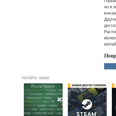
Горьк
но и 
внеза
Друго
доста
Расто
молок
кокте
Понр
Читайте также