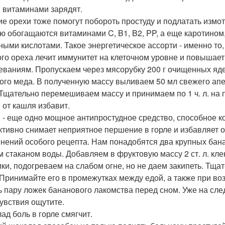
 витаминами зарядят.
ие орехи тоже помогут побороть простуду и подлатать измо
ю обогащаются витаминами C, B1, B2, PP, а еще каротином
ными кислотами. Такое энергетическое ассорти - именно то
ого ореха лечит иммунитет на клеточном уровне и повышае
еваниям. Пропускаем через мясорубку 200 г очищенных яде
ого меда. В полученную массу выливаем 50 мл свежего апел
 Тщательно перемешиваем массу и принимаем по 1 ч. л. на 
 от кашля избавит.
 - еще одно мощное антипростудное средство, способное ко
тивно снимает неприятное першение в горле и избавляет от 
нений особого рецепта. Нам понадобятся два крупных бан
м стаканом воды. Добавляем в фруктовую массу 2 ст. л. кле
ики, подогреваем на слабом огне, но не даем закипеть. Т
 Принимайте его в промежутках между едой, а также при во
ь пару ложек бананового лакомства перед сном. Уже на сл
увствия ощутите.
ад боль в горле смягчит.