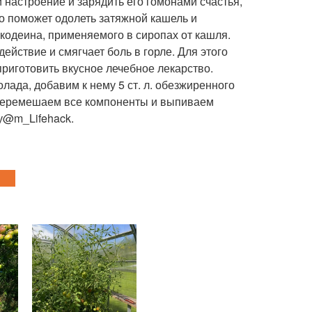
 настроение и зарядить его гомонами счастья,
о поможет одолеть затяжной кашель и
 кодеина, применяемого в сиропах от кашля.
ействие и смягчает боль в горле. Для этого
риготовить вкусное лечебное лекарство.
лада, добавим к нему 5 ст. л. обезжиренного
 перемешаем все компоненты и выпиваем
у@m_Lifehack.