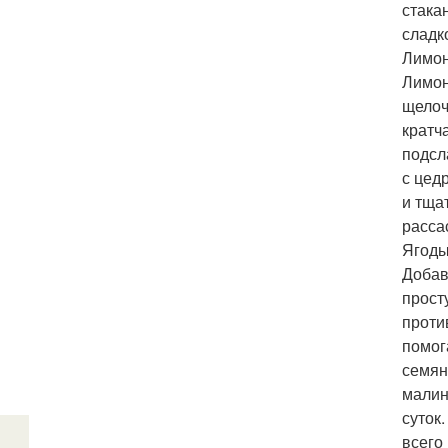
стака
сладк
Лимон
Лимон
щелоч
кратч
подсл
с цед
и тща
расса
Ягоды
Добав
прост
проти
помог
семян
малин
суток
всего