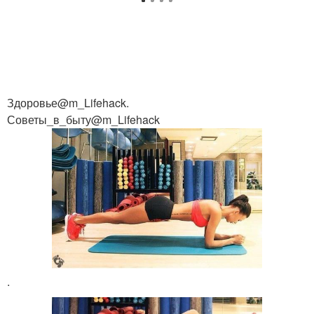
Здоровье@m_Lifehack.
Советы_в_быту@m_Lifehack
.