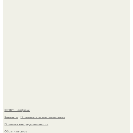
Из мягких груш красивого варенья дольками не
получится.
Будущее вселенной через миллионы и миллиарды лет
таит захватывающие тайны.
© 2026 Лайфхаки
Контакты
Пользовательское соглашение
Политика конфидециальности
Обратная связь