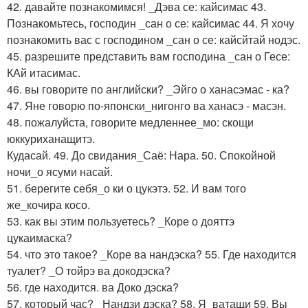
42. давайте познакомимся! _Дэва се: кайсимас 43.
Познакомьтесь, господин _сан о се: кайсимас 44. Я хочу
познакомить вас с господином _сан о се: кайсйтай нодэс.
45. разрешите представить вам господина _сан о Гесе:
КАй итасимас.
46. вы говорите по английски? _Эйго о ханасэмас - ка?
47. Яне говорю по-японски_нигонго ва ханасэ - масэн.
48. пожалуйста, говорите медленнее_мо: скощи
юккуриханащитэ.
Кудасай. 49. До свидания_Саё: Нара. 50. Спокойной
ночи_о ясуми насай.
51. берегите себя_о ки о цукэтэ. 52. И вам того
же_кочира косо.
53. как вы этим пользуетесь? _Коре о дояттэ
цукаимаска?
54. что это такое? _Коре ва нандэска? 55. Где находится
туалет? _О тойрэ ва докодэска?
56. где находится. ва Доко дэска?
57. который час? _Нандзи дэска? 58. Я_ватащи 59. Вы