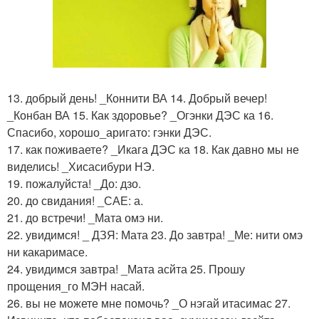
13. добрый день! _Коннити ВА 14. Добрый вечер!
_Конбан ВА 15. Как здоровье? _Огэнки ДЭС ка 16.
Спасибо, хорошо_аригато: гэнки ДЭС.
17. как поживаете? _Икага ДЭС ка 18. Как давно мы не
виделись! _Хисасибури НЭ.
19. пожалуйста! _До: дзо.
20. до свидания! _САЕ: а.
21. до встречи! _Мата омэ ни.
22. увидимся! _ ДЗЯ: Мата 23. До завтра! _Ме: нити омэ
ни какаримасе.
24. увидимся завтра! _Мата асйта 25. Прошу
прощения_го МЭН насай.
26. вы не можете мне помочь? _О нэгай итасимас 27.