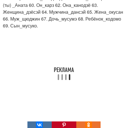
(ты) _Аната 60. Он_карз 62. Она_канодзё 63.
Женщина_дзёсэй 64. Мужчина_дансэй 65. Жена_окусан
66. Муж_щюджин 67. Дочь_мусумэ 68. Ребёнок_кодомо
69. Сын_мусуко.