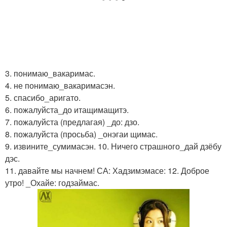
3. понимаю_вакаримас.
4. не понимаю_вакаримасэн.
5. спасибо_аригато.
6. пожалуйста_до итащимащитэ.
7. пожалуйста (предлагая) _до: дзо.
8. пожалуйста (просьба) _онэгаи щимас.
9. извините_сумимасэн. 10. Ничего страшного_дай дзёбу
дэс.
11. давайте мы начнем! СА: Хадзимэмасе: 12. Доброе
утро! _Охайе: годзаймас.