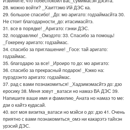
Извините, что побеспокоил вас_сумимасэн дэсйта.
28. можно войти? _Хаиттэмо Ий ДЭС ка.
29. большое спасибо! _До: мо аригато: годзаймасйта 30.
Не стоит благодарности_до: итасимасйтэ.
31. все в порядке! _Аригато: гэнки ДЭС.
32. поздравляю! _Омэдэто: 33. Спасибо за помощь!
_Гокереку аригато: годзаймас.
34. спасибо за приглашение! _Госе: тай аригато:
годзаймас.
35. благодарю за все! _Ироиро то до: мо аригато:
36. спасибо за прекрасный подарок! _Кэкко на:
пурэдзэнто аригато: годзаймас.
37. рад с вами познакомиться! _Хадзимэмасйтэ до: дзо
еросику 38. Меня зовут _ватаси но намаэ ВА ДЭС 39.
Напишите ваше имя и фамилию_Аната но намаэ то ме:
дзи о кайтэ кудасай.
40. вот моя визитка_ватаси но мэйси о до: дзо 41. Очень
приятно с вами познакомиться_омэ ни какарэтэ тайхэн
урэсий ДЭС.