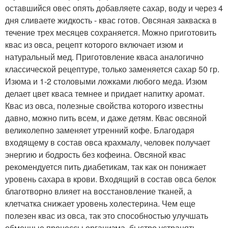
оставшийся овес опять добавляете сахар, воду и через 4
дня сливаете жидкость - квас готов. Овсяная закваска в
течение трех месяцев сохраняется. Можно приготовить
квас из овса, рецепт которого включает изюм и
натуральный мед. Приготовление кваса аналогично
классической рецептуре, только заменяется сахар 50 гр.
Изюма и 1-2 столовыми ложками любого меда. Изюм
делает цвет кваса темнее и придает напитку аромат.
Квас из овса, полезные свойства которого известны
давно, можно пить всем, и даже детям. Квас овсяной
великолепно заменяет утренний кофе. Благодаря
входящему в состав овса крахмалу, человек получает
энергию и бодрость без кофеина. Овсяной квас
рекомендуется пить диабетикам, так как он понижает
уровень сахара в крови. Входящий в состав овса белок
благотворно влияет на восстановление тканей, а
клетчатка снижает уровень холестерина. Чем еще
полезен квас из овса, так это способностью улучшать
обменные процессы организма, быстро устранять