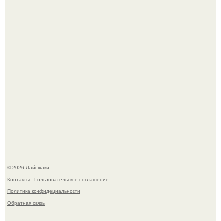
самой реальности.
Академик ран Онищенко призвал россиян не ездить
отдыхать за границу: "Зачем Ездить в Турцию, Когда у
нас в Стране Есть Практически все".
© 2026 Лайфхаки
Контакты
Пользовательское соглашение
Политика конфидециальности
Обратная связь