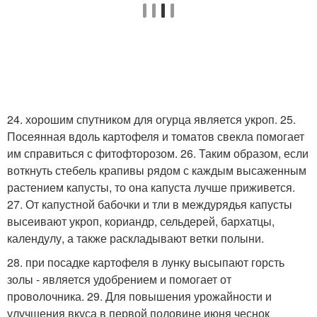
24. хорошим спутником для огурца является укроп. 25.
Посеянная вдоль картофеля и томатов свекла помогает
им справиться с фитофторозом. 26. Таким образом, если
воткнуть стебель крапивы рядом с каждым высаженным
растением капусты, то она капуста лучше приживется.
27. От капустной бабочки и тли в междурядья капусты
высеивают укроп, кориандр, сельдерей, бархатцы,
календулу, а также раскладывают ветки полыни.
28. при посадке картофеля в лунку высыпают горсть
золы - является удобрением и помогает от
проволочника. 29. Для повышения урожайности и
улучшения вкуса в первой половине июня чеснок