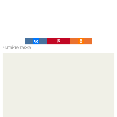
Читайте также
7 упражнений для спины, которые избавят от
искривления и болей в спине.