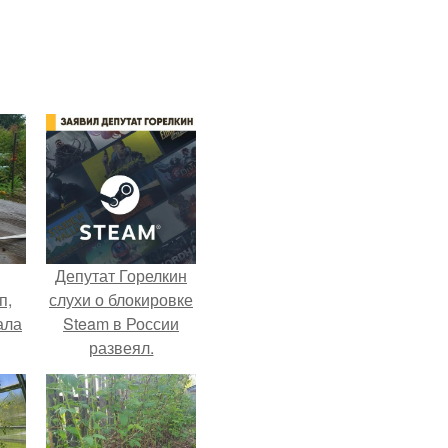
Депутат Горелкин
п,
слухи о блокировке
ала
Steam в России
развеял.