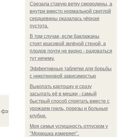
Срезала старую ветку смородины, а
внутри вместо нормальной светлой
сердцевины оказалась чёрная
пустота.
В том случае, если баклажаны
стоят красивой зелёной стеной, а
плодов почти не видно - радоваться
тут нечему.
Эффективные таблетки для борьбы
с никотиновой зависимостью
Выкопать картошку и сразу
засыпать её в мешки - самый
быстрый способ спрятать вместе с
⇦
урожаем гниль, порезы и больные
клубни.
Моя семья успешность отпуском у
"Морюшка измеряет".