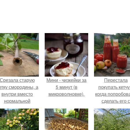
Срезала старую
Мини - чизкейки за
Перестала
етку смородины, а
5 минут (в
покупать кетчу
внутри вместо
микроволновке).
когда попробов
нормальной
сделать его с
светлой
яблоками.
сердцевины
оказалась чёрная
пустота.