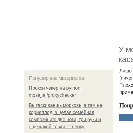
У м
кас
Лишь 
(ниче
Популярные материалы
Плохо
Прокси чекер на python.
приме
mosajjal/proxychecker
Понр
Вытаскиваешь морковь, а там не
корнеплод, а целая семейная
композиция: две ноги, три руки и
ещё какой-то хвост сбоку.