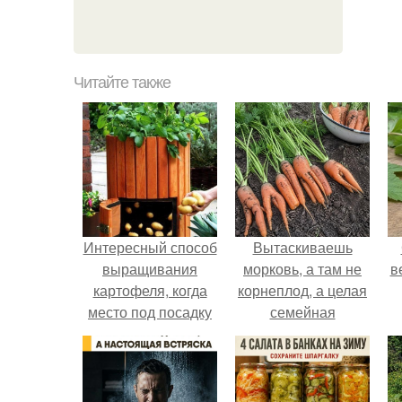
Читайте также
Интересный способ
Вытаскиваешь
выращивания
морковь, а там не
в
картофеля, когда
корнеплод, а целая
место под посадку
семейная
ограничено.
композиция: две
ноги, три руки и
ещё какой-то хвост
сбоку.