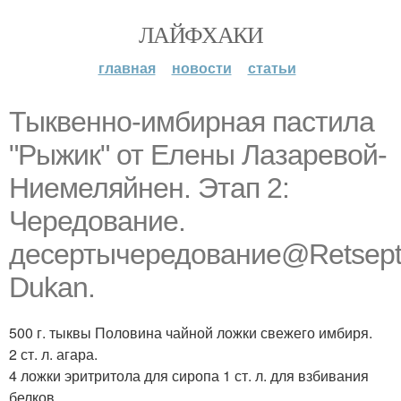
ЛАЙФХАКИ
главная
новости
статьи
Тыквенно-имбирная пастила
"Рыжик" от Елены Лазаревой-
Ниемеляйнен. Этап 2:
Чередование.
десертычередование@Retsepti
Dukan.
500 г. тыквы Половина чайной ложки свежего имбиря.
2 ст. л. агара.
4 ложки эритритола для сиропа 1 ст. л. для взбивания
белков.