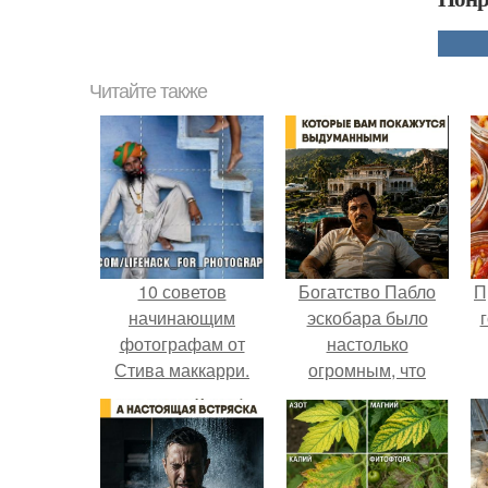
Читайте также
10 советов
Богатство Пабло
П
начинающим
эскобара было
фотографам от
настолько
Стива маккарри.
огромным, что
многие истории о
нём звучат как
вымысел.