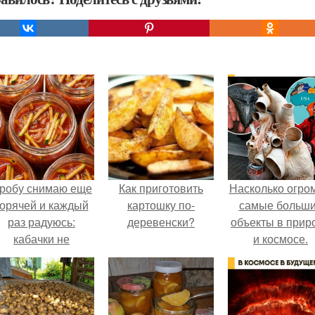
робу снимаю еще
Как приготовить
Насколько огро
горячей и каждый
картошку по-
самые больш
раз радуюсь:
деревенски?
объекты в прир
кабачки не
и космосе.
развариваются, а
соус получается
густым и
пикантным.