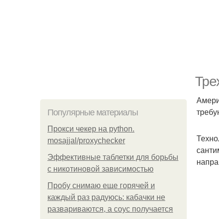
Тре
Амери
требу
Популярные материалы
Прокси чекер на python.
Техно
mosajjal/proxychecker
санти
Эффективные таблетки для борьбы
напра
с никотиновой зависимостью
Пробу снимаю еще горячей и
каждый раз радуюсь: кабачки не
развариваются, а соус получается