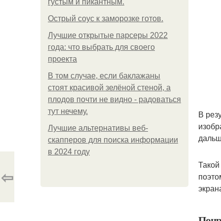
густым и пикантным.
Острый соус к заморозке готов.
Лучшие открытые парсеры 2022
года: что выбрать для своего
проекта
В том случае, если баклажаны
стоят красивой зелёной стеной, а
плодов почти не видно - радоваться
тут нечему.
В рез
изобр
Лучшие альтернативы веб-
дальш
скапперов для поиска информации
в 2024 году
Такой
⇦
поэто
экран
Понр