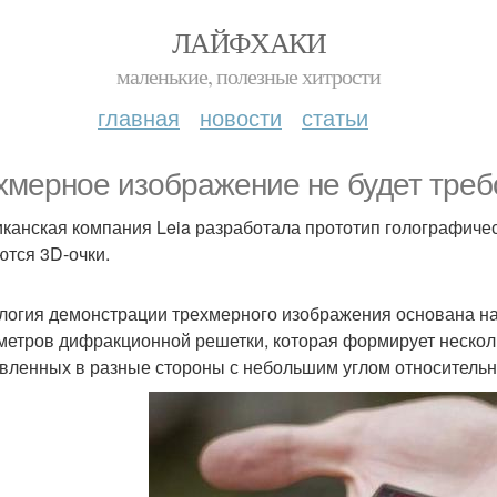
ЛАЙФХАКИ
маленькие, полезные хитрости
главная
новости
статьи
хмерное изображение не будет требо
канская компания Leia разработала прототип голографичес
ются 3D-очки.
логия демонстрации трехмерного изображения основана на
метров дифракционной решетки, которая формирует нескол
вленных в разные стороны с небольшим углом относительно