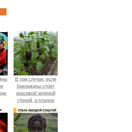
мны
В том случае, если
ие
баклажаны стоят
оде
красивой зелёной
стеной, а плодов
почти не видно -
радоваться тут
нечему.