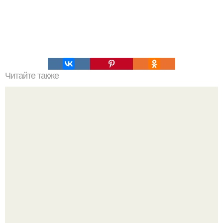
Читайте также
Упражнения для здорового позвоночника от Кацудзо
Ниши.