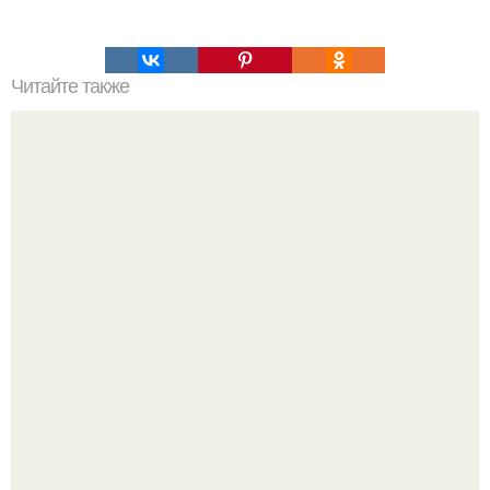
Читайте также
Что делать на ночевке с подругой. Как устроить весёлую
ночёвку с подружками