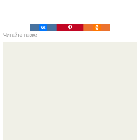
Читайте также
Как вы думаете, что не так с этой влюбленной парочкой?