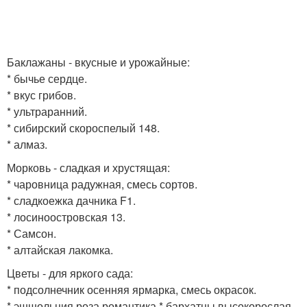
Баклажаны - вкусные и урожайные:
* бычье сердце.
* вкус грибов.
* ультраранний.
* сибирский скороспелый 148.
* алмаз.
Морковь - сладкая и хрустящая:
* чаровница радужная, смесь сортов.
* сладкоежка дачника F1.
* лосиноостровская 13.
* Самсон.
* алтайская лакомка.
Цветы - для яркого сада:
* подсолнечник осенняя ярмарка, смесь окрасок.
* эшшольция роза романтика * бархатцы высокорослая