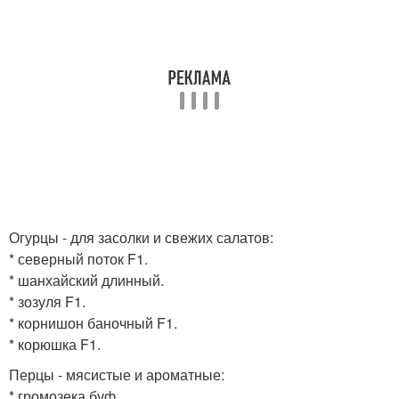
Огурцы - для засолки и свежих салатов:
* северный поток F1.
* шанхайский длинный.
* зозуля F1.
* корнишон баночный F1.
* корюшка F1.
Перцы - мясистые и ароматные:
* громозека буф.