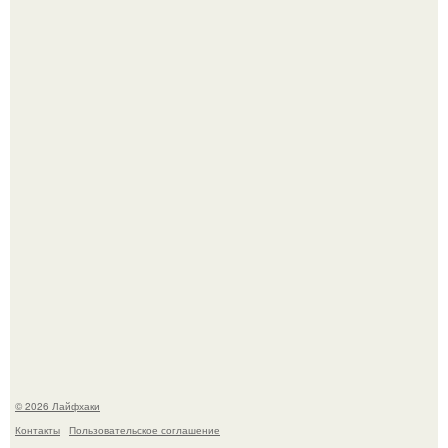
Чем заболела груша и как ее лечить?
В Дубае существует район, который кажется ошибкой
самой реальности.
© 2026 Лайфхаки
Контакты
Пользовательское соглашение