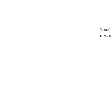
2. до
томат