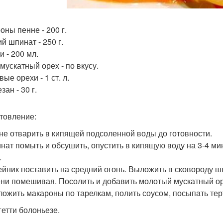
оны пенне - 200 г.
й шпинат - 250 г.
и - 200 мл.
мускатный орех - по вкусу.
ые орехи - 1 ст. л.
ан - 30 г.
товление:
нне отварить в кипящей подсоленной воды до готовности.
инат помыть и обсушить, опустить в кипящую воду на 3-4 ми
.
тейник поставить на средний огонь. Выложить в сковороду ш
ни помешивая. Посолить и добавить молотый мускатный ор
зложить макароны по тарелкам, полить соусом, посыпать т
гетти болоньезе.