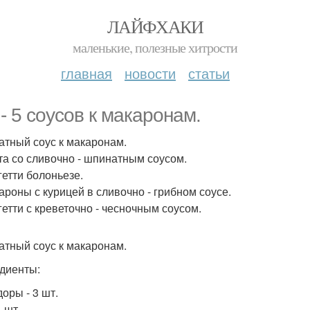
ЛАЙФХАКИ
маленькие, полезные хитрости
главная
новости
статьи
 - 5 соусов к макаронам.
матный соус к макаронам.
ста со сливочно - шпинатным соусом.
гетти болоньезе.
кароны с курицей в сливочно - грибном соусе.
гетти с креветочно - чесночным соусом.
матный соус к макаронам.
диенты:
оры - 3 шт.
1 шт.