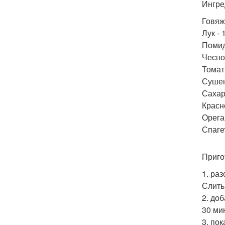
Ингре
Говяж
Лук - 
Помид
Чеснок
Томатн
Сушен
Сахар
Красно
Орега
Спагет
Приго
1. ра
Слить
2. до
30 мин
3. пок