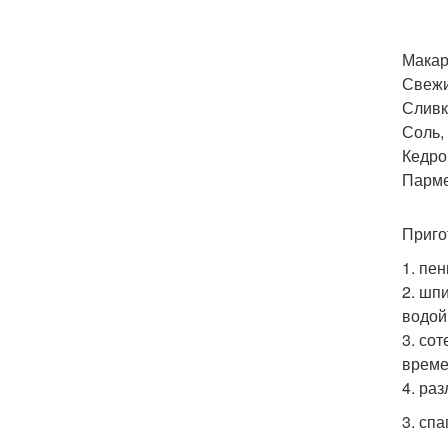
Макар
Свежи
Сливк
Соль, 
Кедров
Пармез
Приго
1. пе
2. шп
водой
3. со
време
4. ра
3. спа