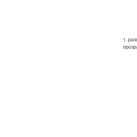
1. ра
прозр