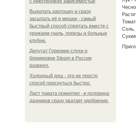
с никотиновой зависимостью
Чеснок
Выкопать картошку и сразу
Растит
засыпать её в мешки - самый
Томатн
быстрый способ спрятать вместе с
Соль, 
урожаем гниль, порезы и больные
Сухие
клубни.
Приго
Депутат Горелкин слухи о
блокировке Steam в России
развеял.
Холодный душ - это не просто
способ проснуться быстро.
Лист томата пожелтел - и половина
дачников сразу хватает удобрение.