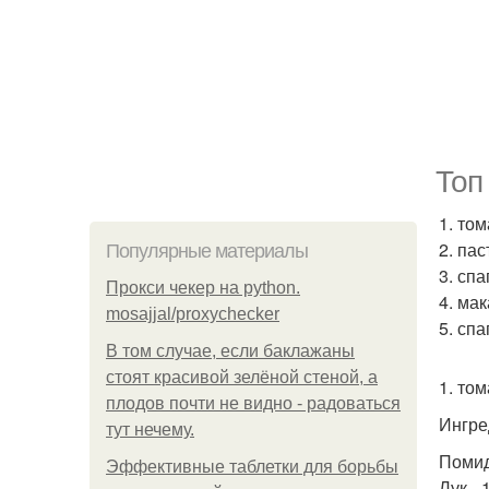
Топ
1. то
2. па
Популярные материалы
3. спа
Прокси чекер на python.
4. ма
mosajjal/proxychecker
5. спа
В том случае, если баклажаны
стоят красивой зелёной стеной, а
1. то
плодов почти не видно - радоваться
Ингре
тут нечему.
Помид
Эффективные таблетки для борьбы
Лук - 