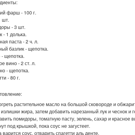
диенты:
ий фарш - 100 г.
1 шт.
оры - 3 шт.
 - 1 долька.
ая паста - 2 ч. л.
ый базлик - щепотка.
 - щепотка.
е вино - 2 ст. л.
но - щепотка.
ти - 80 г.
товление:
зогреть растительное масло на большой сковороде и обжари
 излишки жира, затем добавить нарезанный лук и чеснок и г
бавить помидоры, томатную пасту, зелень, сахар и красное в
ут под крышкой, пока соус не загустеет.
а варится соус, отварить спагетти аль денте.