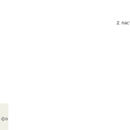
2. па
⇦