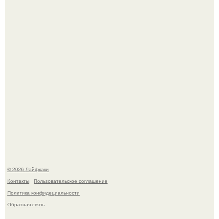
Смородины в этом году много, а обычное жидкое
варенье у нас как-то не очень едят.
Ботва пожелтела, сосед уже достал вилы, и рука сама
тянется копать картошку.
© 2026 Лайфхаки
Контакты
Пользовательское соглашение
Политика конфидециальности
Обратная связь