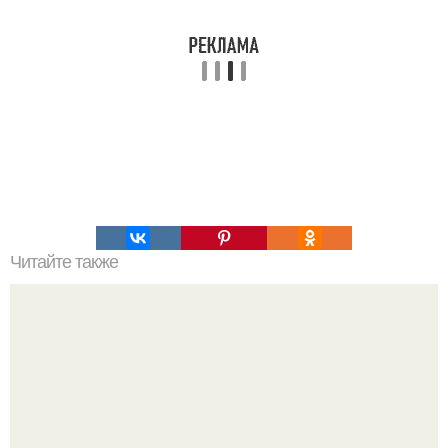
Читайте также
6 способов обаять любого человека по методике