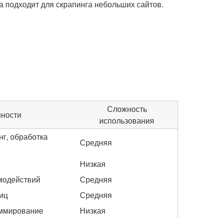
а подходит для скрапинга небольших сайтов.
Сложность
ности
использования
г, обработка
Средняя
Низкая
модействий
Средняя
иц
Средняя
аммирование
Низкая