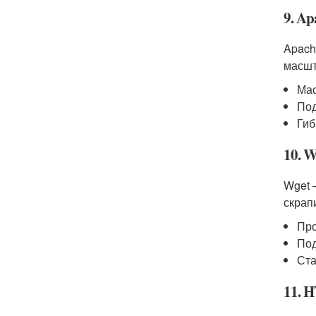
9. Ap
Apach
масшт
Ма
Под
Гиб
10. W
Wget 
скрап
Про
Под
Ста
11. 