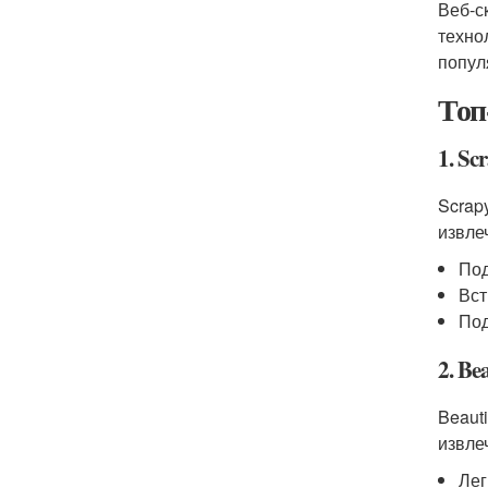
Веб-с
техно
попул
Топ
1. Sc
Scrap
извле
Под
Вст
Под
2. Be
Beaut
извле
Лег