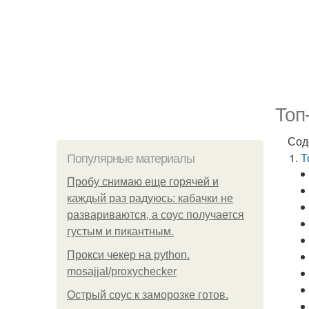
Топ
Сод
Т
Популярные материалы
Пробу снимаю еще горячей и
каждый раз радуюсь: кабачки не
развариваются, а соус получается
густым и пикантным.
Прокси чекер на python.
mosajjal/proxychecker
Острый соус к заморозке готов.