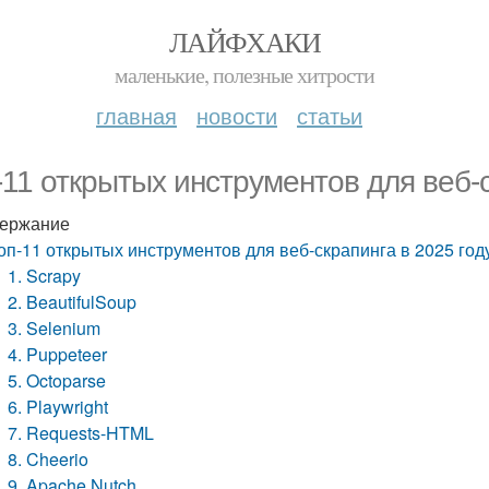
ЛАЙФХАКИ
маленькие, полезные хитрости
главная
новости
статьи
-11 открытых инструментов для веб-с
ержание
оп-11 открытых инструментов для веб-скрапинга в 2025 год
1. Scrapy
2. BeautifulSoup
3. Selenium
4. Puppeteer
5. Octoparse
6. Playwright
7. Requests-HTML
8. Cheerio
9. Apache Nutch