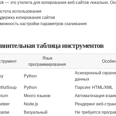
ck — это утилита для копирования веб-сайтов локально. Он
стота использования
держка копирования сайтов
можность настройки параметров скачивания
внительная таблица инструментов
Язык
струмент
Особен
программирования
Асинхронный скрапин
py
Python
данных
tifulSoup
Python
Парсинг HTML/XML
nium
Много языков
Автоматизация взаи
eteer
Node.js
Рендеринг веб-стран
parse
Визуальный
Не требуется прогр