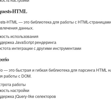
кость настройки
equests-HTML
sts-HTML — это библиотека для работы с HTML-страницами
звлечения данных.
кость использования
держка JavaScript рендеринга
стота интеграции с другими инструментами
eerio
io — это быстрая и гибкая библиотека для парсинга HTML н
ля работы с DOM.
трота работы
кость настройки
держка jQuery-like селекторов