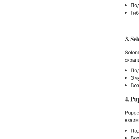
Под
Гиб
3. Se
Selen
скрап
Под
Эму
Воз
4. Pu
Puppe
взаим
Под
Воз