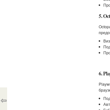
Про
5. Oc
Octop
предо
Виз
Под
Про
6. Pl
Playw
брауз
⇦
Под
Авт