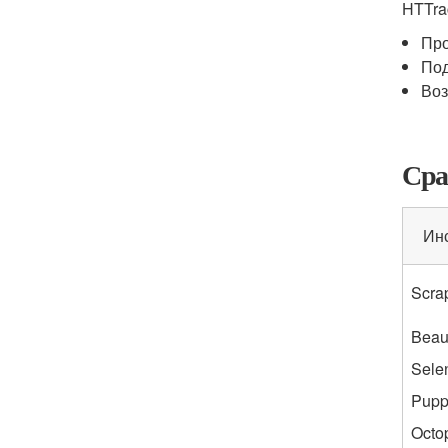
HTTra
Про
Под
Воз
Сра
Ин
Scra
Beau
Sele
Pupp
Octo