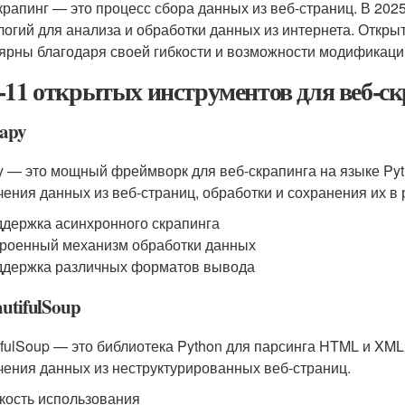
крапинг — это процесс сбора данных из веб-страниц. В 2025
логий для анализа и обработки данных из интернета. Откр
ярны благодаря своей гибкости и возможности модификации
-11 открытых инструментов для веб-с
rapy
y — это мощный фреймворк для веб-скрапинга на языке Py
чения данных из веб-страниц, обработки и сохранения их в
держка асинхронного скрапинга
роенный механизм обработки данных
держка различных форматов вывода
autifulSoup
ifulSoup — это библиотека Python для парсинга HTML и XML
чения данных из неструктурированных веб-страниц.
кость использования