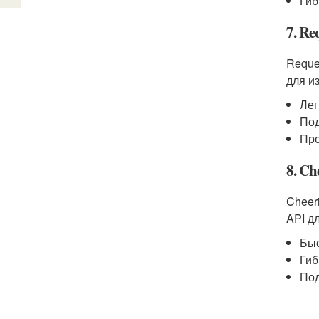
Гиб
7. R
Reque
для и
Лег
Под
Про
8. Ch
Cheer
API д
Быс
Гиб
Под