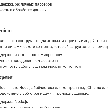
держка различных парсеров
кость в обработке данных
lenium
ium — это инструмент для автоматизации взаимодействия с 
инга динамического контента, который загружается с помощь
держка языков программирования
ляция поведения пользователя
можность работы с динамическим контентом
ppeteer
teer — это Node.js библиотека для контроля над Chrome ил
одействие с веб-страницами и извлекать данные.
держка Node.js
можность рендеринга веб-страниц