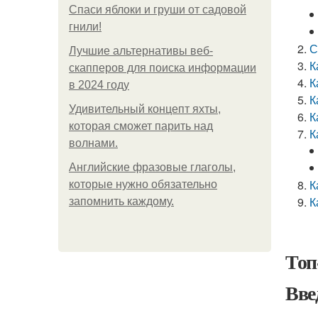
Спаси яблоки и груши от садовой
гнили!
С
Лучшие альтернативы веб-
К
скапперов для поиска информации
К
в 2024 году
К
Удивительный концепт яхты,
К
которая сможет парить над
К
волнами.
Английские фразовые глаголы,
К
которые нужно обязательно
К
запомнить каждому.
Топ
Вве